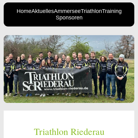
Home
Aktuelles
AmmerseeTriathlon
Training
Sponsoren
Triathlon Riederau